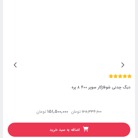
دیگ چدنی شوفاژکار سوپر 400 8 پره
151,500,000
168,334,100
تومان
تومان
اضافه به سبد خرید