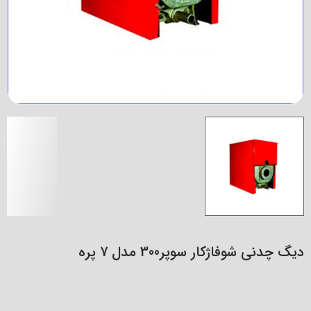
دیگ چدنی شوفاژکار سوپر300 مدل 7 پره