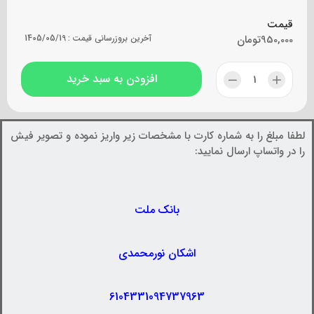
قیمت
950,000
تومان
آخرین بروزرسانی قیمت :
1405/05/19
افزودن به سبد خرید
لطفا مبلغ را به شماره کارت با مشخصات زیر واریز نموده و تصویر فیش
را در واتساپ ارسال نمایید:
بانک ملت
اشکان نورمحمدی
6104331094737963