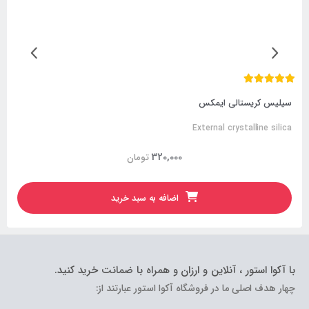
سیلیس کریستالی ایمکس
External crystalline silica
320,000
تومان
اضافه به سبد خرید
با آکوا استور ، آنلاین و ارزان و همراه با ضمانت خرید کنید.
چهار هدف اصلی ما در فروشگاه آکوا استور عبارتند از: