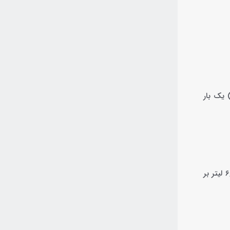
ل حجم آب استخر را در بازه زمانی مشخص (معمولاً ۸ تا ۱۲ ساعت) یک بار
برای مثال، استخری با حجم ۵۰ مترمکعب (۵۰,۰۰۰ لیتر) که باید در ۸ ساعت یک بار گردش کامل داشته باشد، به پمپی با دبی حداقل ۶,۲۵۰ لیتر بر