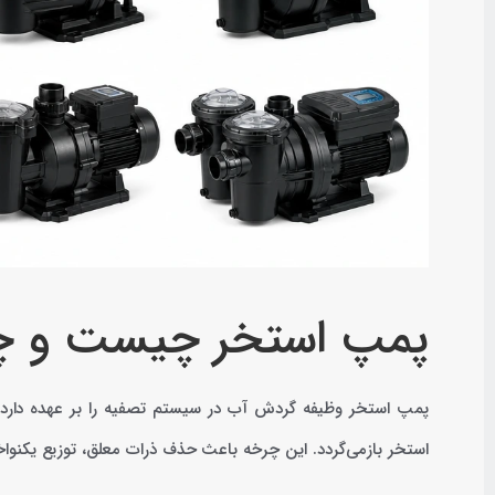
پمپ استخر چیست و چه 
پمپ استخر وظیفه گردش آب در سیستم تصفیه را بر عهده دارد. آب
استخر بازمی‌گردد. این چرخه باعث حذف ذرات معلق، توزیع یکنوا