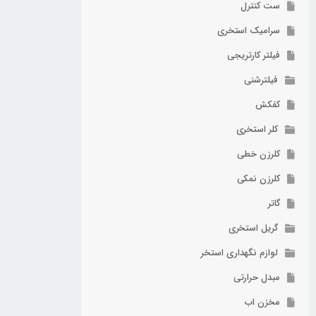
ست کنترل
سرامیک استخری
فیلتر کارتریجی
فیلترشنی
کفکش
کلر استخری
کلرزن خطی
کلرزن نمکی
گاتر
گریل استخری
لوازم نگهداری استخر
مبدل حرارتی
مخزن اب