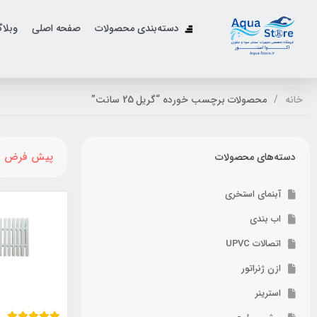
دسته‌بندی محصولات
صفحه اصلی
وبلا
خانه
محصولات برچسب خورده “گریل 25 سانت”
پیش فرض
دسته‌های محصولات
آبنمای استخری
اب بندی
اتصالات UPVC
ازن ژنراتور
استرینر