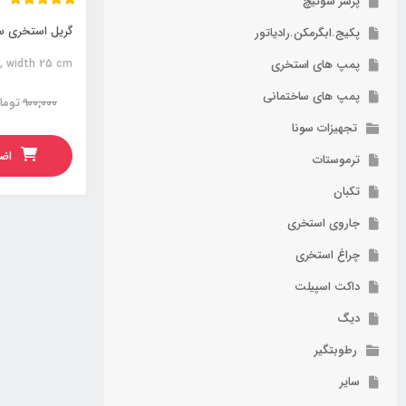
پرشر سوئیچ
پکیج.ابگرمکن.رادیاتور
پمپ های استخری
l, width 25 cm
پمپ های ساختمانی
900,000
توما
تجهیزات سونا
اضا
ترموستات
تکبان
جاروی استخری
چراغ استخری
داکت اسپیلت
دیگ
رطوبتگیر
سایر