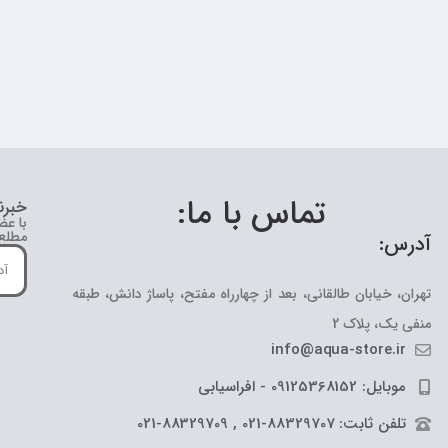
تماس با ما:
خبرن
با عض
مطلع 
آدرس:
تهران، خیابان طالقانی، بعد از چهارراه مفتح، پاساژ دانش، طبقه
منفی یک، پلاک 2
info@aqua-store.ir
موبایل: 09125368152 - افراسیابی
تلفن ثابت: 88329707-021 , 88329709-021