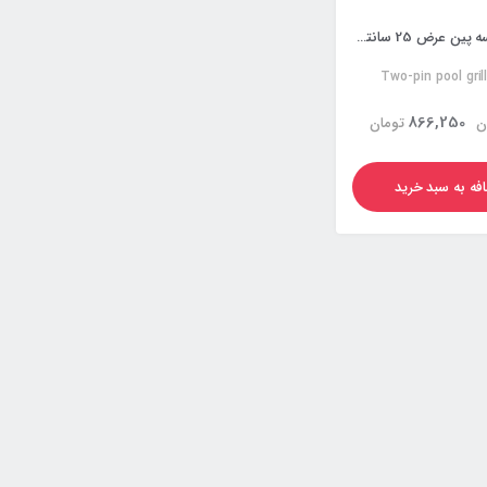
گریل استخری سه پین عرض 25 سانتی متر
Two-pin pool gril
866,250
ن
تومان
فه به سبد خرید