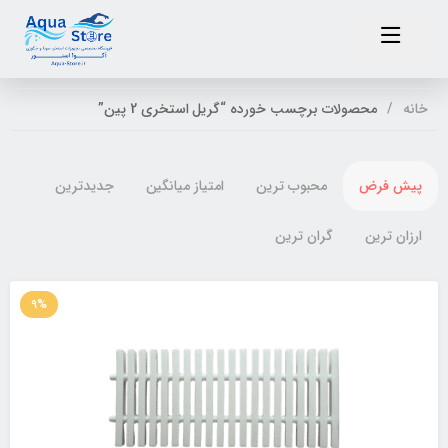
خانه
محصولات برچسب خورده “گریل استخری 2 پین”
پیش فرض
محبوب ترین
امتیاز میانگین
جدیدترین
ارزان ترین
گران ترین
9%