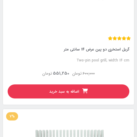
گریل استخری دو پین عرض 14 سانتی متر
Two-pin pool grill, width 14 cm
551,250
600,000
تومان
تومان
اضافه به سبد خرید
7%