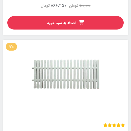
866,250
900,000
تومان
تومان
اضافه به سبد خرید
9%