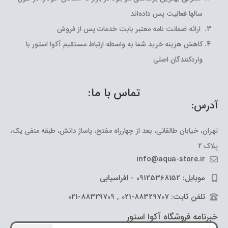
سالها فعالیت پس داده‌اند
ارائه ضمانت نامه معتبر بابت خدمات پس از فروش
کاهش هزینه خرید شما به واسطه ارتباط مستقیم آکوا استور با
واردکنندگان اصلی
تماس با ما:
آدرس:
تهران، خیابان طالقانی، بعد از چهارراه مفتح، پاساژ دانش، طبقه منفی یک،
پلاک 2
info@aqua-store.ir
موبایل: 09125368152 - افراسیابی
تلفن ثابت: 88329707-021 , 88329709-021
خبرنامه فروشگاه آکوا استور