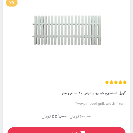
7%
گریل استخری دو پین عرض 20 سانتی متر
Two-pin pool grill, width 20cm
559,000
600,000
تومان
تومان