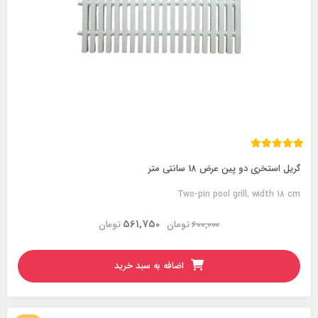
گریل استخری دو پین عرض 18 سانتی متر
Two-pin pool grill, width 18 cm
561,750
600,000
تومان
تومان
اضافه به سبد خرید