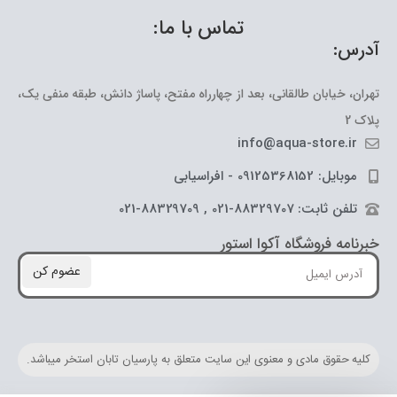
تماس با ما:
آدرس:
تهران، خیابان طالقانی، بعد از چهارراه مفتح، پاساژ دانش، طبقه منفی یک،
پلاک 2
info@aqua-store.ir
موبایل: 09125368152 - افراسیابی
تلفن ثابت: 88329707-021 , 88329709-021
خبرنامه فروشگاه آکوا استور
عضوم کن
کلیه حقوق مادی و معنوی این سایت متعلق به پارسیان تابان استخر میباشد.