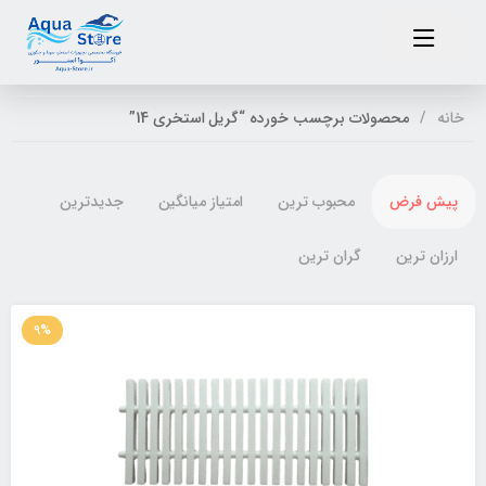
خانه
محصولات برچسب خورده “گریل استخری 14”
پیش فرض
محبوب ترین
امتیاز میانگین
جدیدترین
ارزان ترین
گران ترین
9%