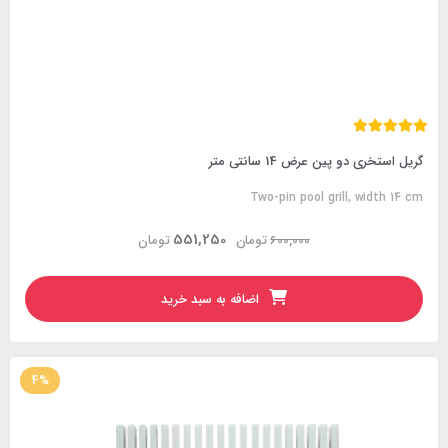
گریل استخری دو پین عرض 14 سانتی متر
Two-pin pool grill, width 14 cm
551,250
600,000
تومان
تومان
اضافه به سبد خرید
4%