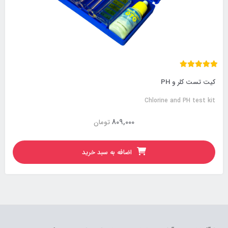
کیت تست کلر و PH
Chlorine and PH test kit
809,000
تومان
اضافه به سبد خرید