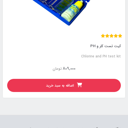
کیت تست کلر و PH
Chlorine and PH test kit
809,000
تومان
اضافه به سبد خرید