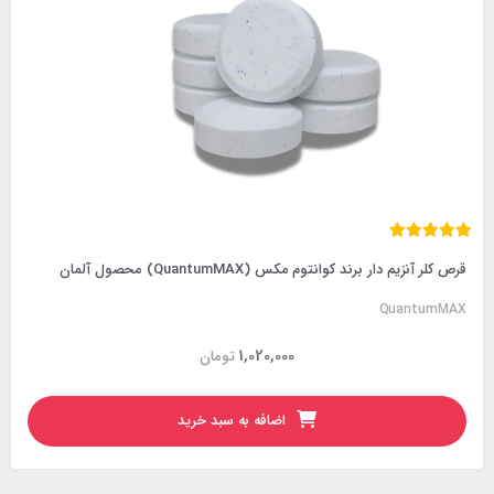
قرص کلر آنزیم دار برند کوانتوم مکس (QuantumMAX) محصول آلمان
QuantumMAX
1,020,000
تومان
اضافه به سبد خرید