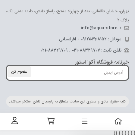
تهران، خیابان طالقانی، بعد از چهارراه مفتح، پاساژ دانش، طبقه منفی یک،
پلاک 2
info@aqua-store.ir
موبایل: 09125368152 - افراسیابی
تلفن ثابت: 88329707-021 , 88329709-021
خبرنامه فروشگاه آکوا استور
عضوم کن
کلیه حقوق مادی و معنوی این سایت متعلق به پارسیان تابان استخر میباشد.
} } } } } } 