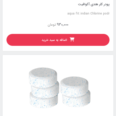
پودر کلر هندی آکوافیت
aqua fit indian Chlorine podr
930,000
تومان
اضافه به سبد خرید