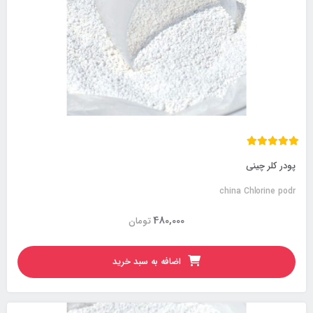
پودر کلر چینی
china Chlorine podr
480,000
تومان
اضافه به سبد خرید