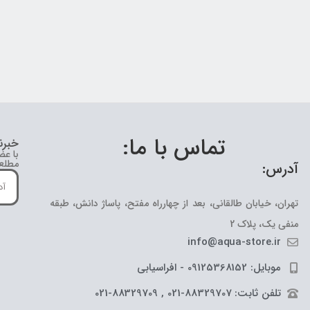
تماس با ما:
خبرن
با عض
مطلع 
آدرس:
تهران، خیابان طالقانی، بعد از چهارراه مفتح، پاساژ دانش، طبقه
منفی یک، پلاک 2
info@aqua-store.ir
موبایل: 09125368152 - افراسیابی
تلفن ثابت: 88329707-021 , 88329709-021