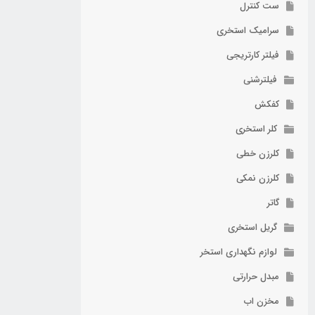
ست کنترل
سرامیک استخری
فیلتر کارتریجی
فیلترشنی
کفکش
کلر استخری
کلرزن خطی
کلرزن نمکی
گاتر
گریل استخری
لوازم نگهداری استخر
مبدل حرارتی
مخزن اب