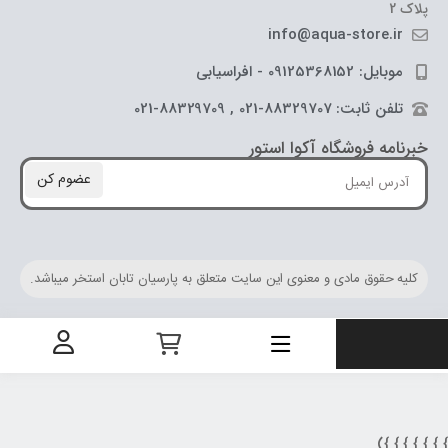
پلاک 2
info@aqua-store.ir
موبایل: 09125368152 - افراسیابی
تلفن ثابت: 88329707-021 , 88329709-021
خبرنامه فروشگاه آکوا استور
عضوم کن
کلیه حقوق مادی و معنوی این سایت متعلق به پارسیان تابان استخر میباشد.
} } } } } } 