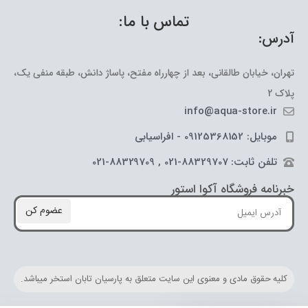
تماس با ما:
آدرس:
تهران، خیابان طالقانی، بعد از چهارراه مفتح، پاساژ دانش، طبقه منفی یک،
پلاک 2
info@aqua-store.ir
موبایل: 09125368152 - افراسیابی
تلفن ثابت: 88329707-021 , 88329709-021
خبرنامه فروشگاه آکوا استور
عضوم کن
کلیه حقوق مادی و معنوی این سایت متعلق به پارسیان تابان استخر میباشد.