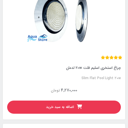
چراغ استخری اسلیم فلت 20w لدمان
Slim Flat Pool Light 20w
4,270,000
تومان
اضافه به سبد خرید