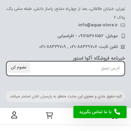
تهران، خیابان طالقانی، بعد از چهارراه مفتح، پاساژ دانش، طبقه منفی یک،
پلاک 2
info@aqua-store.ir
موبایل: 09125368152 - افراسیابی
تلفن ثابت: 88329707-021 , 88329709-021
خبرنامه فروشگاه آکوا استور
عضوم کن
کلیه حقوق مادی و معنوی این سایت متعلق به پارسیان تابان استخر میباشد.
با ما تماس بگیرید