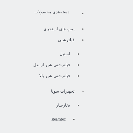
دسته‌بندی محصولات
پمپ های استخری
فیلترشنی
استیل
فیلترشنی شیر از بغل
فیلترشنی شیر بالا
تجهیزات سونا
بخارساز
steamtec