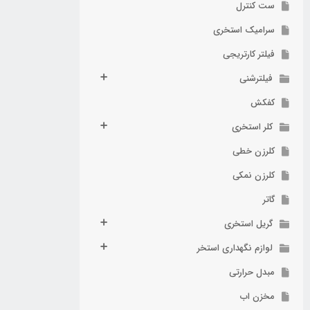
ست کنترل
سرامیک استخری
فیلتر کارتریجی
فیلترشنی
کفکش
کلر استخری
کلرزن خطی
کلرزن نمکی
گاتر
گریل استخری
لوازم نگهداری استخر
مبدل حرارتی
مخزن اب