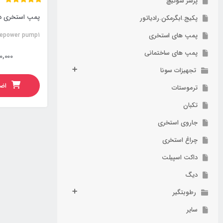
پرشر سوئیچ
پکیج.ابگرمکن.رادیاتور
پمپ های استخری
sepower pump1
پمپ های ساختمانی
0,000
تجهیزات سونا
اضا
ترموستات
تکبان
جاروی استخری
چراغ استخری
داکت اسپیلت
دیگ
رطوبتگیر
سایر