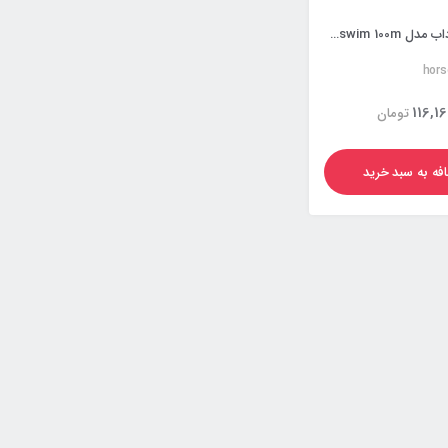
پمپ استخری داب مدل euroswim 100m
hor
116,16
تومان
فه به سبد خرید