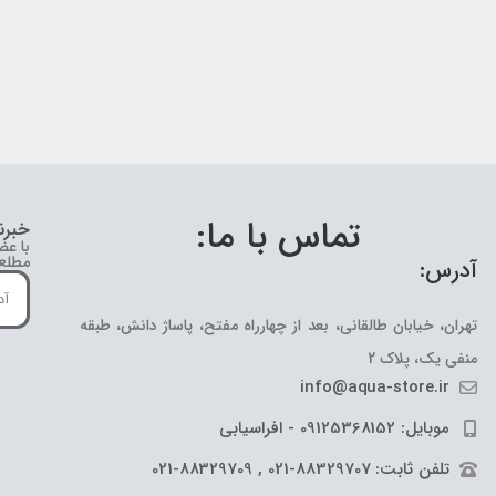
تماس با ما:
خبرن
با عض
مطلع 
آدرس:
تهران، خیابان طالقانی، بعد از چهارراه مفتح، پاساژ دانش، طبقه
منفی یک، پلاک 2
info@aqua-store.ir
موبایل: 09125368152 - افراسیابی
تلفن ثابت: 88329707-021 , 88329709-021