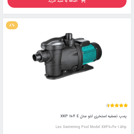
اضافه به سبد خرید
8%
پمپ‌ تصفیه استخری لئو مدل XKP 1104 E
Leo Swimming Pool Model XKP1104e-1.5hp