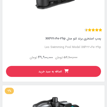
پمپ استخری برند لئو مدل XKP2204e-3hp
Leo Swimming Pool Model XKP2204e-3hp
49,900,000
54,900,000
تومان
تومان
اضافه به سبد خرید
9%