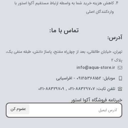
کاهش هزینه خرید شما به واسطه ارتباط مستقیم آکوا استور با
واردکنندگان اصلی
تماس با ما:
آدرس:
تهران، خیابان طالقانی، بعد از چهارراه مفتح، پاساژ دانش، طبقه منفی یک،
پلاک 2
info@aqua-store.ir
موبایل: 09125368152 - افراسیابی
تلفن ثابت: 88329707-021 , 88329709-021
خبرنامه فروشگاه آکوا استور
عضوم کن