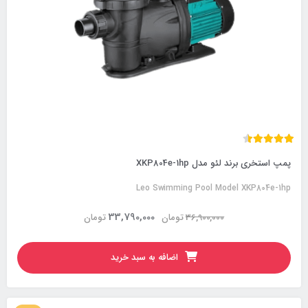
پمپ استخری برند لئو مدل XKP804e-1hp
Leo Swimming Pool Model XKP804e-1hp
33,790,000
36,900,000
تومان
تومان
اضافه به سبد خرید