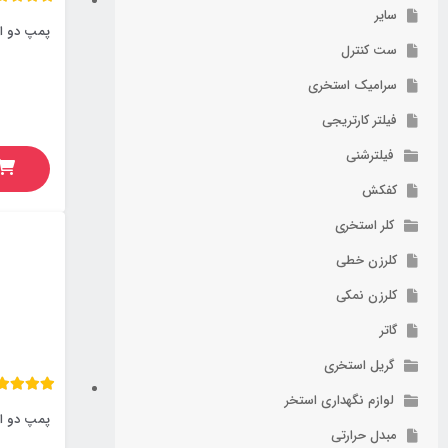
سایر
ست کنترل
سرامیک استخری
فیلتر کارتریجی
فیلترشنی
کفکش
کلر استخری
کلرزن خطی
کلرزن نمکی
گاتر
گریل استخری
لوازم نگهداری استخر
مبدل حرارتی