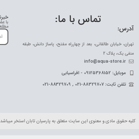
تماس با ما:
خبرن
با عض
مطلع 
آدرس:
تهران، خیابان طالقانی، بعد از چهارراه مفتح، پاساژ دانش، طبقه
منفی یک، پلاک 2
info@aqua-store.ir
موبایل: 09125368152 - افراسیابی
تلفن ثابت: 88329707-021 , 88329709-021
کلیه حقوق مادی و معنوی این سایت متعلق به پارسیان تابان استخر میباشد.