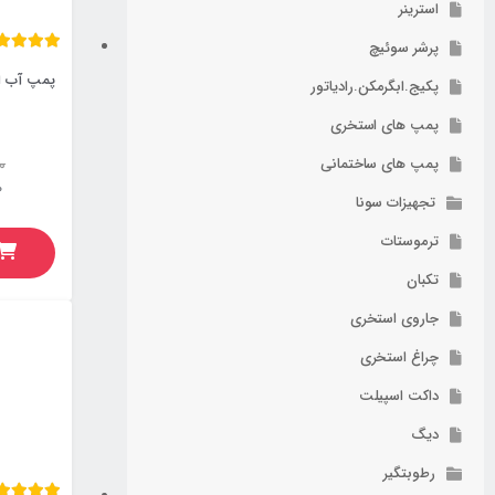
استرینر
پرشر سوئیچ
پکیج.ابگرمکن.رادیاتور
پمپ های استخری
پمپ های ساختمانی
37,550,000
توم
تجهیزات سونا
اضا
ترموستات
تکبان
جاروی استخری
چراغ استخری
داکت اسپیلت
دیگ
رطوبتگیر