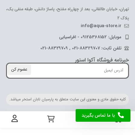
تهران، خیابان طالقانی، بعد از چهارراه مفتح، پاساژ دانش، طبقه منفی یک،
پلاک 2
info@aqua-store.ir
موبایل: 09125368152 - افراسیابی
تلفن ثابت: 88329707-021 , 88329709-021
خبرنامه فروشگاه آکوا استور
عضوم کن
کلیه حقوق مادی و معنوی این سایت متعلق به پارسیان تابان استخر میباشد.
با ما تماس بگیرید