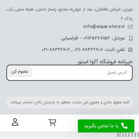
تهران، خیابان طالقانی، بعد از چهارراه مفتح، پاساژ دانش، طبقه منفی یک،
پلاک 2
info@aqua-store.ir
موبایل: 09125368152 - افراسیابی
تلفن ثابت: 88329707-021 , 88329709-021
خبرنامه فروشگاه آکوا استور
عضوم کن
کلیه حقوق مادی و معنوی این سایت متعلق به پارسیان تابان استخر میباشد.
با ما تماس بگیرید
} } } } } } 