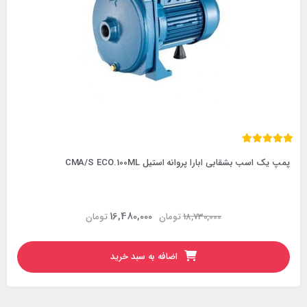
پمپ یک اسب بشقابی ابارا پروانه استیل CMA/S ECO.100ML
16,480,000
18,730,000
تومان
تومان
اضافه به سبد خرید