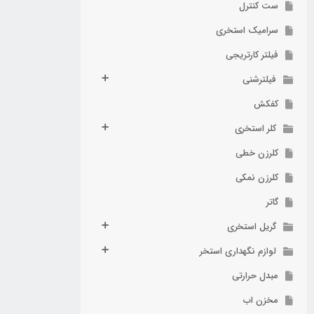
ست کنترل
سرامیک استخری
فیلتر کارتریجی
فیلترشنی
کفکش
کلر استخری
کلرزن خطی
کلرزن نمکی
گاتر
گریل استخری
لوازم نگهداری استخر
مبدل حرارتی
مخزن اب