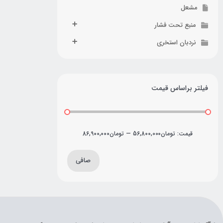
مشعل
منبع تحت فشار
نردبان استخری
فیلتر براساس قیمت
قيمت:
تومان56,800,000
—
تومان86,900,000
صافی