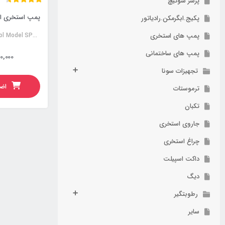
پرشر سوئیچ
پمپ استخری ایماک
پکیج.ابگرمکن.رادیاتور
پمپ های استخری
EMAUX Swimming Pool Model SPH100
پمپ های ساختمانی
0,000
تجهیزات سونا
اضا
ترموستات
تکبان
جاروی استخری
چراغ استخری
داکت اسپیلت
دیگ
رطوبتگیر
سایر