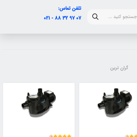
تلفن تماس:
07 97 32 88 - 021
گران ترین