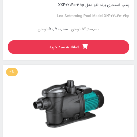
پمپ استخری برند لئو مدل XKP2204e-3hp
Leo Swimming Pool Model XKP2204e-3hp
50,500,000
54,900,000
تومان
تومان
اضافه به سبد خرید
9%