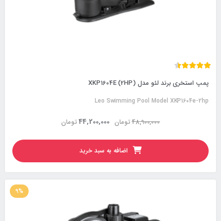
پمپ استخری برند لئو مدل XKP1604E (2HP)
Leo Swimming Pool Model XKP1604e-2hp
44,200,000
48,900,000
تومان
تومان
اضافه به سبد خرید
9%