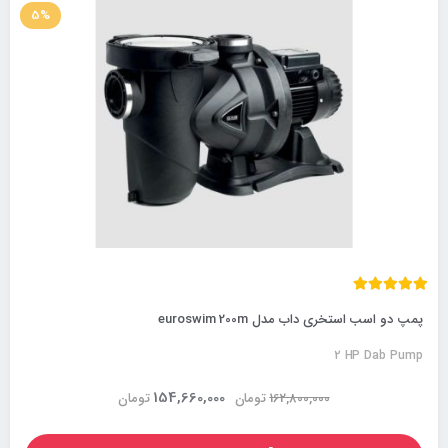
5%
پمپ دو اسب استخری داب مدل euroswim 200m
2 HP Dab Pump
154,660,000
162,800,000
تومان
تومان