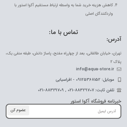
کاهش هزینه خرید شما به واسطه ارتباط مستقیم آکوا استور با
واردکنندگان اصلی
تماس با ما:
آدرس:
تهران، خیابان طالقانی، بعد از چهارراه مفتح، پاساژ دانش، طبقه منفی یک،
پلاک 2
info@aqua-store.ir
موبایل: 09125368152 - افراسیابی
تلفن ثابت: 88329707-021 , 88329709-021
خبرنامه فروشگاه آکوا استور
عضوم کن