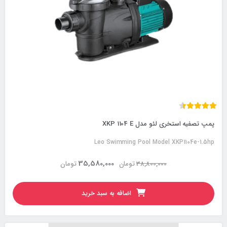
پمپ‌ تصفیه استخری لئو مدل XKP 1104 E
Leo Swimming Pool Model XKP1104e-1.5hp
35,580,000
38,800,000
تومان
تومان
اضافه به سبد خرید