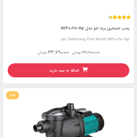
پمپ استخری برند لئو مدل XKP804e-1hp
Leo Swimming Pool Model XKP804e-1hp
33,790,000
36,900,000
تومان
تومان
اضافه به سبد خرید
10%