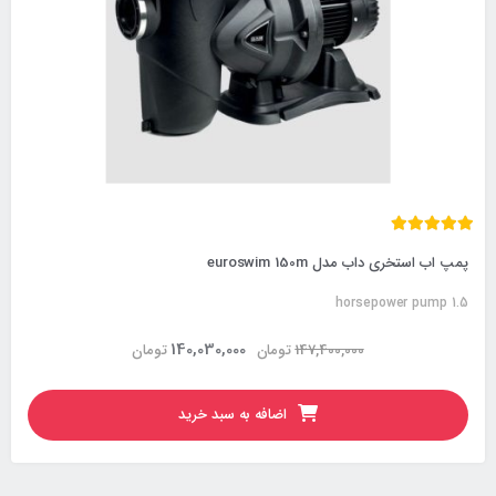
پمپ اب استخری داب مدل euroswim 150m
horsepower pump 1.5
140,030,000
147,400,000
تومان
تومان
اضافه به سبد خرید