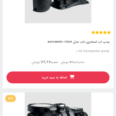
پمپ اب استخری داب مدل euroswim 075m
0.75 horsepower pump
119,970,000
129,000,000
تومان
تومان
اضافه به سبد خرید
5%