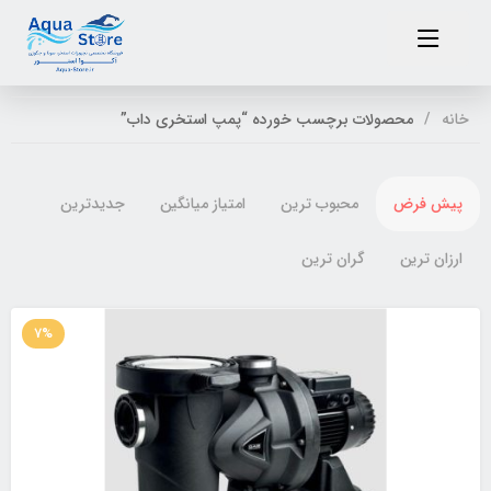
خانه
محصولات برچسب خورده “پمپ استخری داب”
پیش فرض
محبوب ترین
امتیاز میانگین
جدیدترین
ارزان ترین
گران ترین
7%