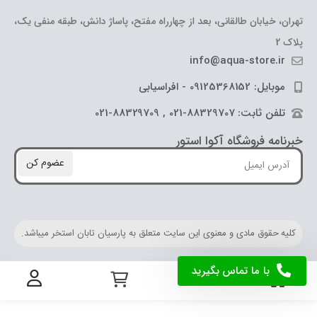
تهران، خیابان طالقانی، بعد از چهارراه مفتح، پاساژ دانش، طبقه منفی یک،
پلاک 2
info@aqua-store.ir
موبایل: 09125368152 - افراسیابی
تلفن ثابت: 88329707-021 , 88329709-021
خبرنامه فروشگاه آکوا استور
عضوم کن
کلیه حقوق مادی و معنوی این سایت متعلق به پارسیان تابان استخر میباشد.
با ما تماس بگیرید