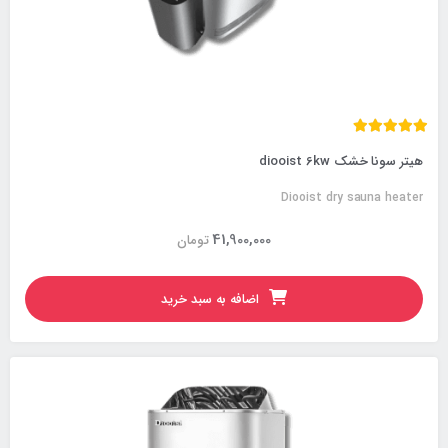
هیتر سونا خشک diooist 6kw
Diooist dry sauna heater
41,900,000
تومان
اضافه به سبد خرید