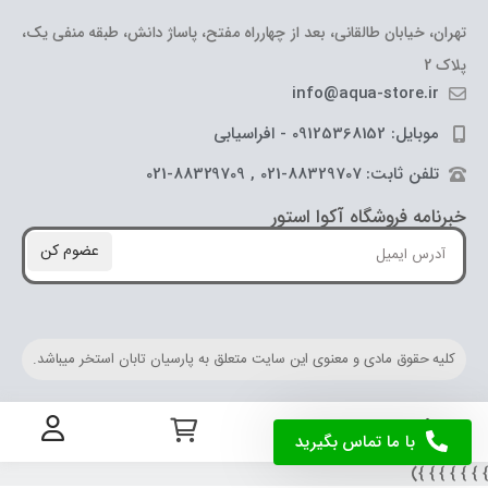
تهران، خیابان طالقانی، بعد از چهارراه مفتح، پاساژ دانش، طبقه منفی یک،
پلاک 2
info@aqua-store.ir
موبایل: 09125368152 - افراسیابی
تلفن ثابت: 88329707-021 , 88329709-021
خبرنامه فروشگاه آکوا استور
عضوم کن
کلیه حقوق مادی و معنوی این سایت متعلق به پارسیان تابان استخر میباشد.
با ما تماس بگیرید
} } } } } } 