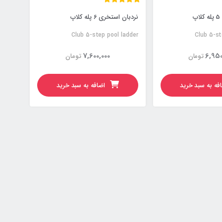
پ
نردبان استخری 6 پله کلاپ
Club 5-step pool ladder
Club 5-st
7,600,000
6,950
تومان
تومان
فه به سبد خرید
اضافه به سبد خرید