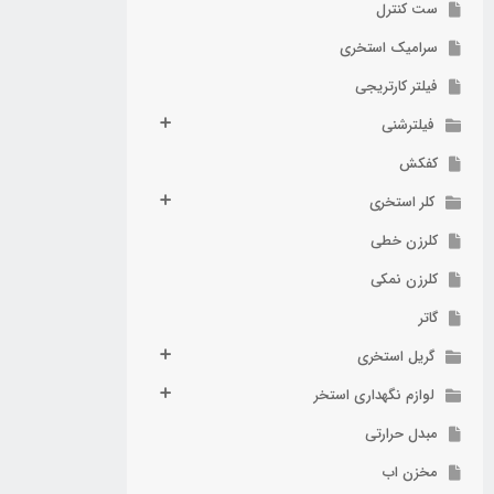
ست کنترل
سرامیک استخری
فیلتر کارتریجی
فیلترشنی
کفکش
کلر استخری
کلرزن خطی
کلرزن نمکی
گاتر
گریل استخری
لوازم نگهداری استخر
مبدل حرارتی
مخزن اب