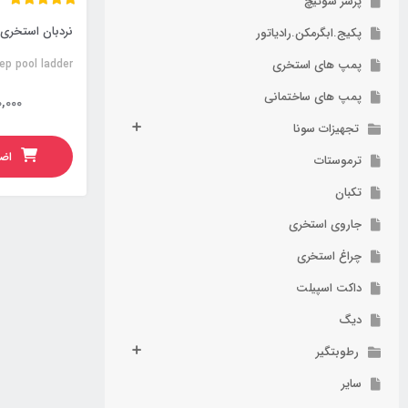
پرشر سوئیچ
نردبان استخری 5 پله کلا
پکیج.ابگرمکن.رادیاتور
پمپ های استخری
ep pool ladder
پمپ های ساختمانی
,000
تجهیزات سونا
اضا
ترموستات
تکبان
جاروی استخری
چراغ استخری
داکت اسپیلت
دیگ
رطوبتگیر
سایر