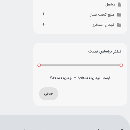
مشعل
منبع تحت فشار
نردبان استخری
فیلتر براساس قیمت
قيمت:
تومان6,950,000
—
تومان7,600,000
صافی