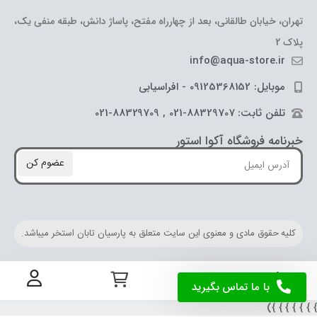
تهران، خیابان طالقانی، بعد از چهارراه مفتح، پاساژ دانش، طبقه منفی یک،
پلاک 2
info@aqua-store.ir
موبایل: 09125368152 - افراسیابی
تلفن ثابت: 88329707-021 , 88329709-021
خبرنامه فروشگاه آکوا استور
عضوم کن
کلیه حقوق مادی و معنوی این سایت متعلق به پارسیان تابان استخر میباشد.
با ما تماس بگیرید
} } } } } } 