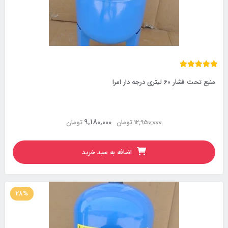
منبع تحت فشار 60 لیتری درجه دار امرا
9,180,000
12,950,000
تومان
تومان
اضافه به سبد خرید
28%