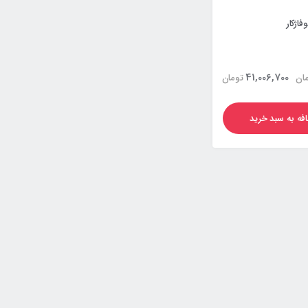
41,006,700
ان
تومان
فه به سبد خرید