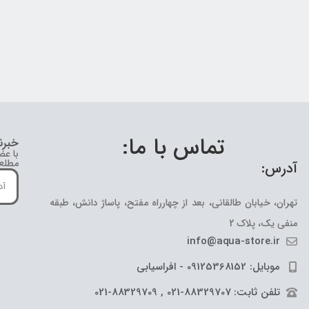
تماس با ما:
خبرن
با عض
مطلع 
آدرس:
تهران، خیابان طالقانی، بعد از چهارراه مفتح، پاساژ دانش، طبقه
منفی یک، پلاک 2
info@aqua-store.ir
موبایل: 09125368152 - افراسیابی
تلفن ثابت: 88329707-021 , 88329709-021