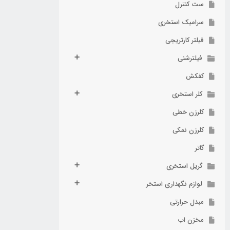
ست کنترل
سرامیک استخری
فیلتر کارتریجی
فیلترشنی
کفکش
کلر استخری
کلرزن خطی
کلرزن نمکی
گاتر
گریل استخری
لوازم نگهداری استخر
مبدل حرارتی
مخزن اب