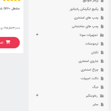
پرشر سوئیچ
مشعل G260 شوفاژکار
پکیج.ابگرمکن.رادیاتور
پمپ های استخری
پمپ های ساختمانی
45,563,000
توم
تجهیزات سونا
اضا
ترموستات
تکبان
جاروی استخری
چراغ استخری
داکت اسپیلت
دیگ
رطوبتگیر
سایر