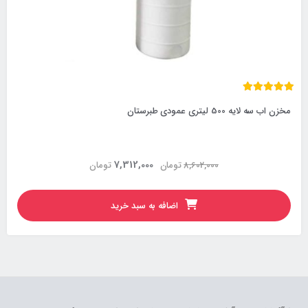
مخزن اب سه لایه 500 لیتری عمودی طبرستان
7,312,000
8,602,000
تومان
تومان
اضافه به سبد خرید