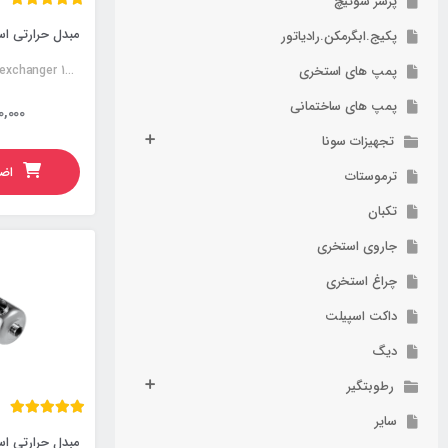
پرشر سوئیچ
پکیج.ابگرمکن.رادیاتور
پمپ های استخری
Stainless steel heat exchanger 120KW
پمپ های ساختمانی
0,000
تجهیزات سونا
اضا
ترموستات
تکبان
جاروی استخری
چراغ استخری
داکت اسپیلت
دیگ
رطوبتگیر
سایر