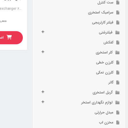
ست کنترل
Stainless steel heat exchanger 60KW
سرامیک استخری
,000
فیلتر کارتریجی
فیلترشنی
اضا
کفکش
کلر استخری
کلرزن خطی
کلرزن نمکی
گاتر
گریل استخری
لوازم نگهداری استخر
مبدل حرارتی
مخزن اب