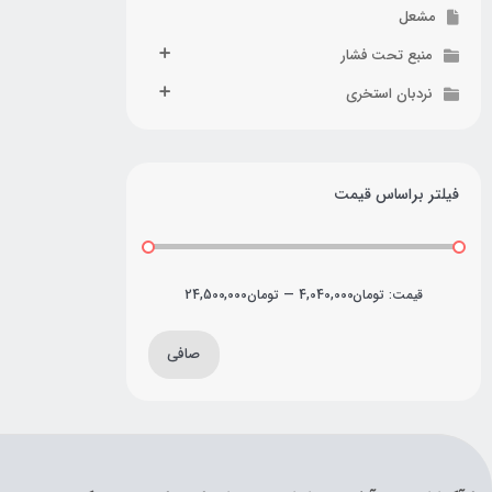
مشعل
منبع تحت فشار
نردبان استخری
فیلتر براساس قیمت
قيمت:
تومان4,040,000
—
تومان24,500,000
صافی