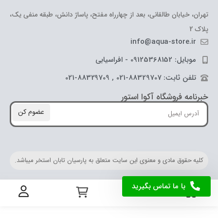
تهران، خیابان طالقانی، بعد از چهارراه مفتح، پاساژ دانش، طبقه منفی یک،
پلاک 2
info@aqua-store.ir
موبایل: 09125368152 - افراسیابی
تلفن ثابت: 88329707-021 , 88329709-021
خبرنامه فروشگاه آکوا استور
عضوم کن
کلیه حقوق مادی و معنوی این سایت متعلق به پارسیان تابان استخر میباشد.
با ما تماس بگیرید