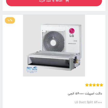
اضافه به سبد خرید
10%
داکت اسپیلت 54000 الجی
LG Duct Split 54000