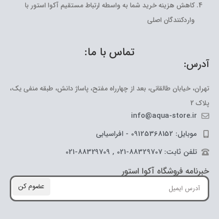
کاهش هزینه خرید شما به واسطه ارتباط مستقیم آکوا استور با
واردکنندگان اصلی
تماس با ما:
آدرس:
تهران، خیابان طالقانی، بعد از چهارراه مفتح، پاساژ دانش، طبقه منفی یک،
پلاک 2
info@aqua-store.ir
موبایل: 09125368152 - افراسیابی
تلفن ثابت: 88329707-021 , 88329709-021
خبرنامه فروشگاه آکوا استور
عضوم کن