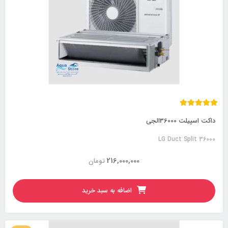
داکت اسپیلت 36000الجی
LG Duct Split 36000
216,000,000
تومان
اضافه به سبد خرید