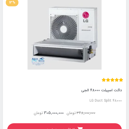
13%
داکت اسپیلت 48000 الجی
LG Duct Split 48000
305,000,000
348,000,000
تومان
تومان