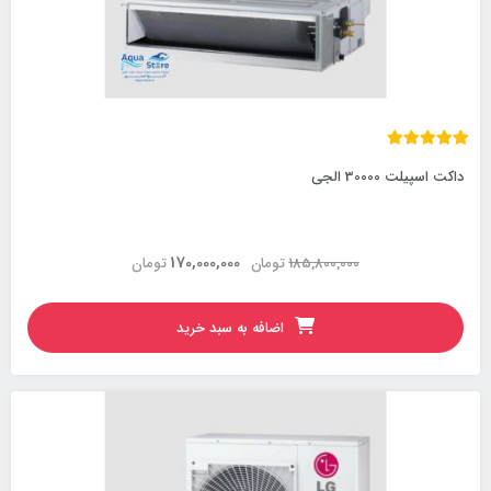
داکت اسپیلت 30000 الجی
170,000,000
185,800,000
تومان
تومان
اضافه به سبد خرید