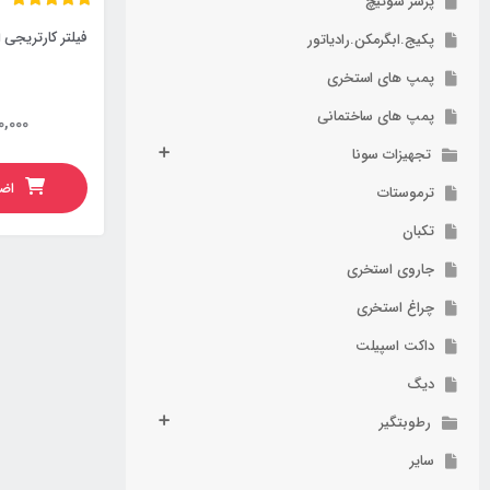
پرشر سوئیچ
فیلتر کارتریجی ای
پکیج.ابگرمکن.رادیاتور
پمپ های استخری
پمپ های ساختمانی
0,000
تجهیزات سونا
اضا
ترموستات
تکبان
جاروی استخری
چراغ استخری
داکت اسپیلت
دیگ
رطوبتگیر
سایر