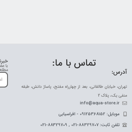
تماس با ما:
خبرن
با عض
مطلع 
آدرس:
تهران، خیابان طالقانی، بعد از چهارراه مفتح، پاساژ دانش، طبقه
منفی یک، پلاک 2
info@aqua-store.ir
موبایل: 09125368152 - افراسیابی
تلفن ثابت: 88329707-021 , 88329709-021