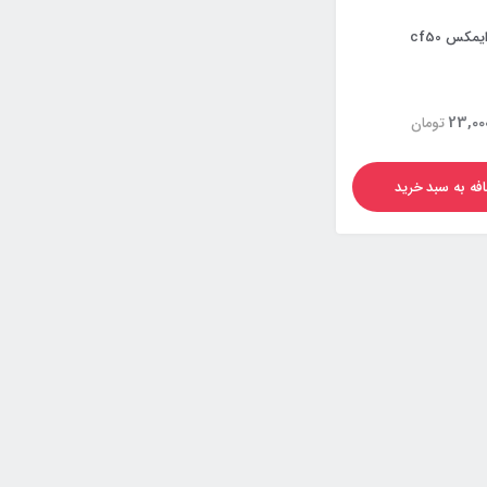
مکس cf50
23,00
تومان
فه به سبد خرید