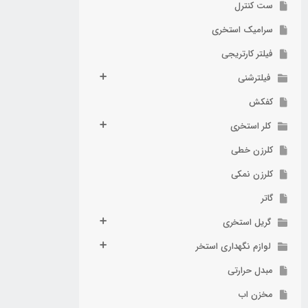
ست کنترل
سرامیک استخری
فیلتر کارتریجی
فیلترشنی
کفکش
کلر استخری
کلرزن خطی
کلرزن نمکی
گاتر
گریل استخری
لوازم نگهداری استخر
مبدل حرارتی
مخزن اب