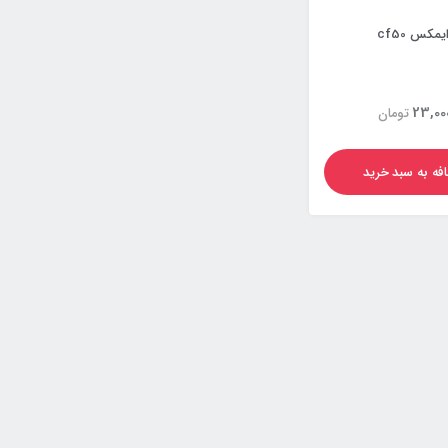
مکس cf50
23,00
تومان
فه به سبد خرید