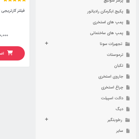
پرشر سوئیچ
فیلتر کارتریجی ای
پکیج.ابگرمکن.رادیاتور
پمپ های استخری
پمپ های ساختمانی
0,000
تجهیزات سونا
اضا
ترموستات
تکبان
جاروی استخری
چراغ استخری
داکت اسپیلت
دیگ
رطوبتگیر
سایر