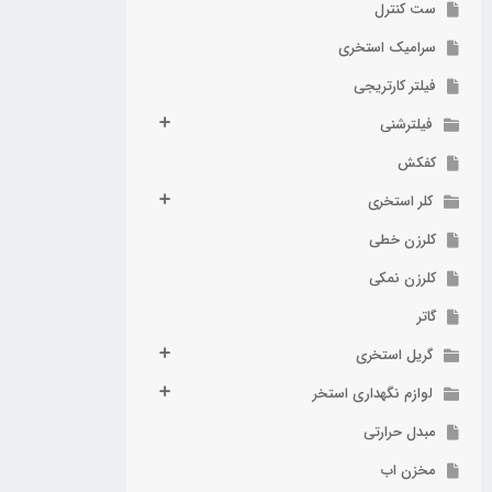
ست کنترل
سرامیک استخری
فیلتر کارتریجی
فیلترشنی
کفکش
کلر استخری
کلرزن خطی
کلرزن نمکی
گاتر
گریل استخری
لوازم نگهداری استخر
مبدل حرارتی
مخزن اب