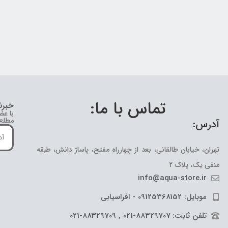
تماس با ما:
خبرن
با عض
مطلع 
آدرس:
تهران، خیابان طالقانی، بعد از چهارراه مفتح، پاساژ دانش، طبقه
منفی یک، پلاک 2
info@aqua-store.ir
موبایل: 09125368152 - افراسیابی
تلفن ثابت: 88329707-021 , 88329709-021