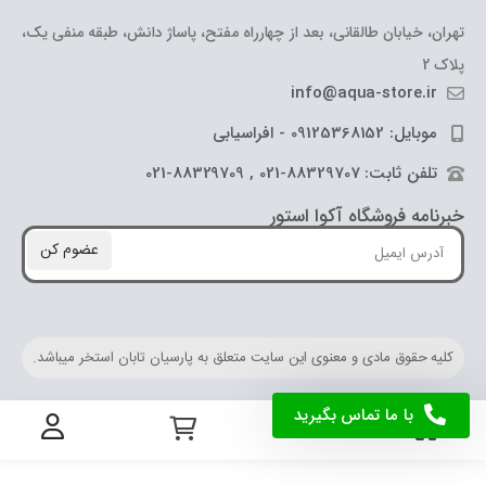
تهران، خیابان طالقانی، بعد از چهارراه مفتح، پاساژ دانش، طبقه منفی یک،
پلاک 2
info@aqua-store.ir
موبایل: 09125368152 - افراسیابی
تلفن ثابت: 88329707-021 , 88329709-021
خبرنامه فروشگاه آکوا استور
عضوم کن
کلیه حقوق مادی و معنوی این سایت متعلق به پارسیان تابان استخر میباشد.
با ما تماس بگیرید