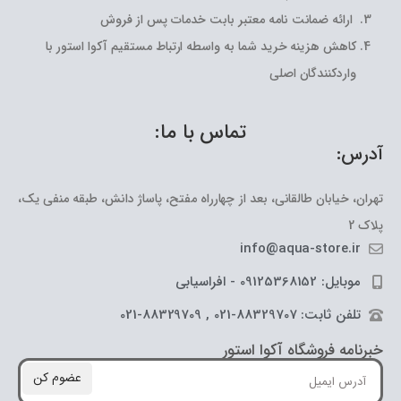
ارائه ضمانت نامه معتبر بابت خدمات پس از فروش
کاهش هزینه خرید شما به واسطه ارتباط مستقیم آکوا استور با
واردکنندگان اصلی
تماس با ما:
آدرس:
تهران، خیابان طالقانی، بعد از چهارراه مفتح، پاساژ دانش، طبقه منفی یک،
پلاک 2
info@aqua-store.ir
موبایل: 09125368152 - افراسیابی
تلفن ثابت: 88329707-021 , 88329709-021
خبرنامه فروشگاه آکوا استور
عضوم کن