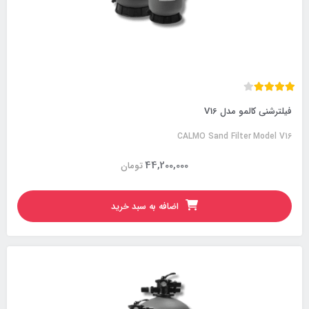
فیلترشنی کالمو مدل V16
CALMO Sand Filter Model V16
44,200,000
تومان
اضافه به سبد خرید