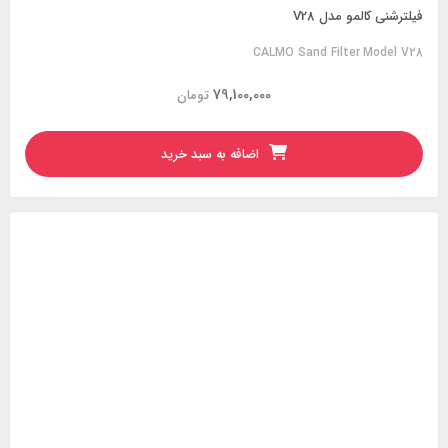
فیلترشنی کالمو مدل V28
CALMO Sand Filter Model V28
79,100,000
تومان
اضافه به سبد خرید