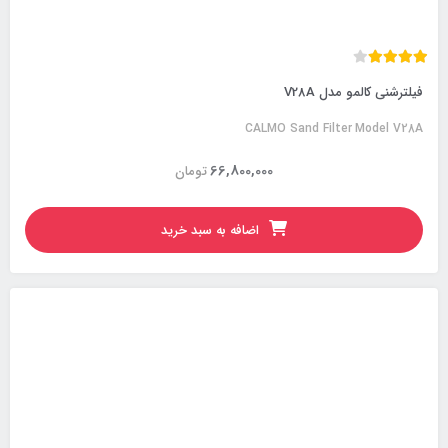
فیلترشنی کالمو مدل V28A
CALMO Sand Filter Model V28A
66,800,000
تومان
اضافه به سبد خرید