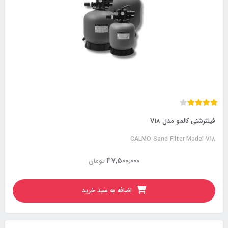
فیلترشنی کالمو مدل V18
CALMO Sand Filter Model V18
47,500,000
تومان
اضافه به سبد خرید