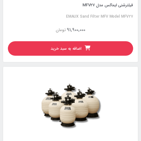
فیلترشنی ایماکس مدل MFV27
EMAUX Sand Filter MFV Model MFV27
91,900,000
تومان
اضافه به سبد خرید