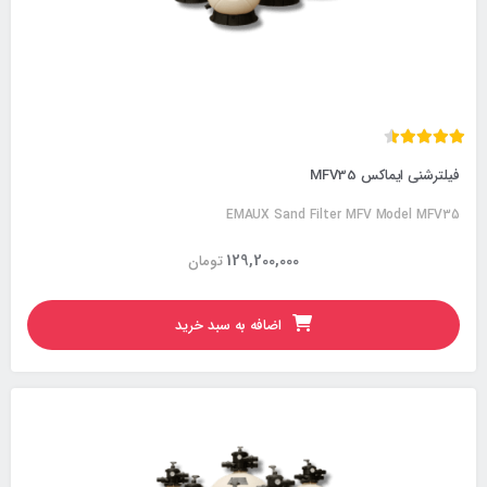
فیلترشنی ایماکس MFV35
EMAUX Sand Filter MFV Model MFV35
129,200,000
تومان
اضافه به سبد خرید