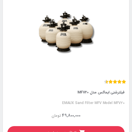
فیلترشنی ایماکس مدل MFV20
EMAUX Sand Filter MFV Model MFV20
49,800,000
تومان