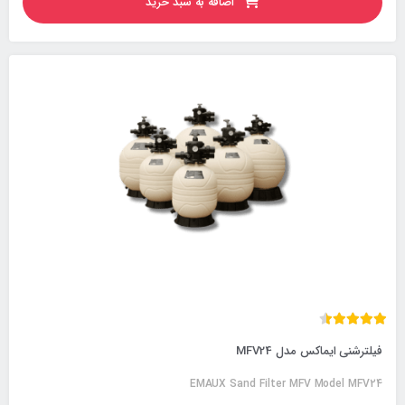
اضافه به سبد خرید
فیلترشنی ایماکس مدل MFV24
EMAUX Sand Filter MFV Model MFV24