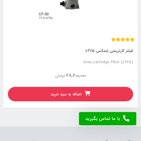
فیلتر کارتریجی ایمکس cf75
Imax cartridge filter (cf75)
28,200,000
تومان
اضافه به سبد خرید
با ما تماس بگیرید