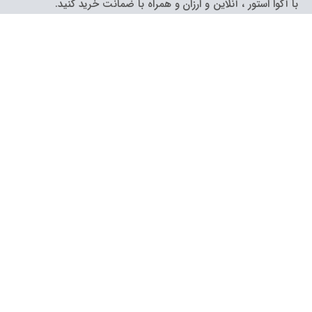
با آکوا استور ، آنلاین و ارزان و همراه با ضمانت خرید کنید.
چهار هدف اصلی ما در فروشگاه آکوا استور عبارتند از:
ارائه مهمترین نکات فنی ضروری که پیش از انتخاب یک محصول
باید بدانید.
معرفی بهترین برندهای موجود در بازار که امتحان خود را در طول
سالها فعالیت پس داده‌اند
ارائه ضمانت نامه معتبر بابت خدمات پس از فروش
کاهش هزینه خرید شما به واسطه ارتباط مستقیم آکوا استور با
واردکنندگان اصلی
تماس با ما:
آدرس:
تهران، خیابان طالقانی، بعد از چهارراه مفتح، پاساژ دانش، طبقه منفی یک،
پلاک 2