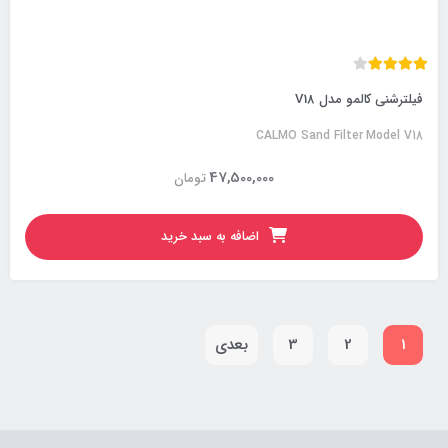
فیلترشنی کالمو مدل V18
CALMO Sand Filter Model V18
47,500,000
تومان
اضافه به سبد خرید
1
2
3
بعدی