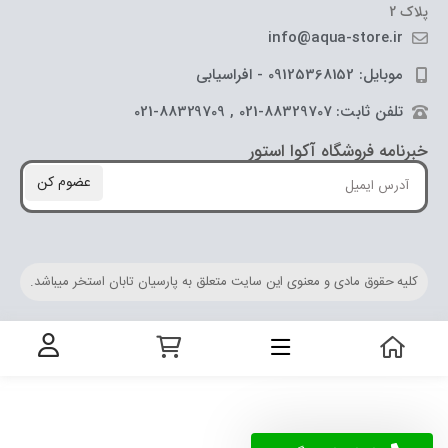
پلاک 2
info@aqua-store.ir
موبایل: 09125368152 - افراسیابی
تلفن ثابت: 88329707-021 , 88329709-021
خبرنامه فروشگاه آکوا استور
عضوم کن
کلیه حقوق مادی و معنوی این سایت متعلق به پارسیان تابان استخر میباشد.