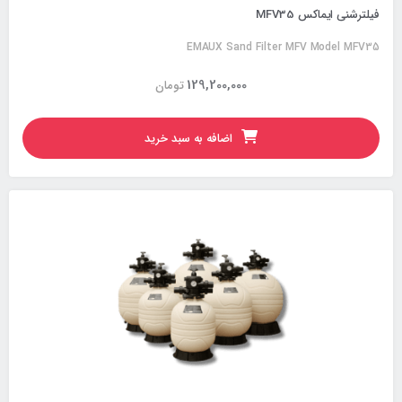
فیلترشنی ایماکس MFV35
EMAUX Sand Filter MFV Model MFV35
129,200,000
تومان
اضافه به سبد خرید