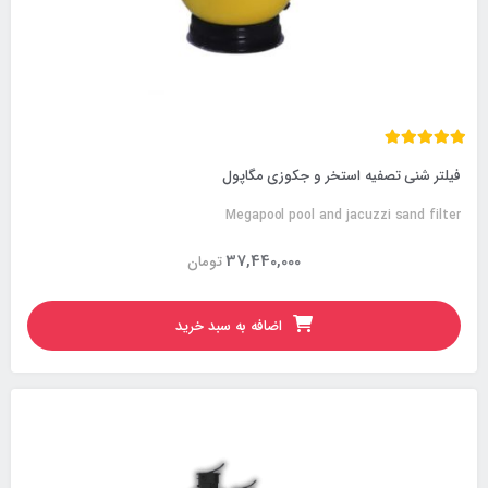
فیلتر شنی تصفیه استخر و جکوزی مگاپول
Megapool pool and jacuzzi sand filter
37,440,000
تومان
اضافه به سبد خرید