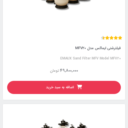
فیلترشنی ایماکس مدل MFV20
EMAUX Sand Filter MFV Model MFV20
49,800,000
تومان
اضافه به سبد خرید