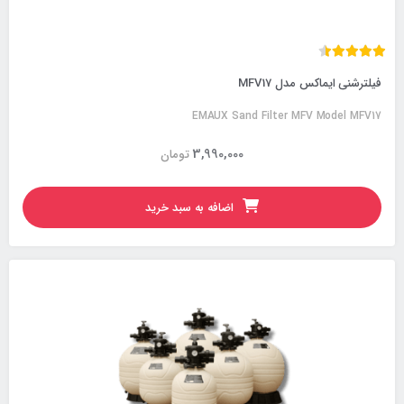
فیلترشنی ایماکس مدل MFV17
EMAUX Sand Filter MFV Model MFV17
3,990,000
تومان
اضافه به سبد خرید