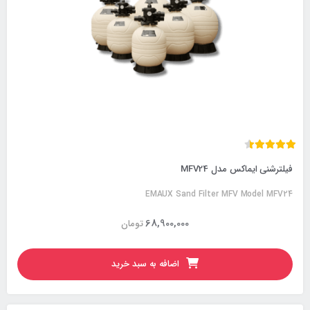
فیلترشنی ایماکس مدل MFV24
EMAUX Sand Filter MFV Model MFV24
68,900,000
تومان
اضافه به سبد خرید