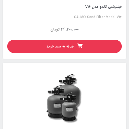
فیلترشنی کالمو مدل V16
CALMO Sand Filter Model V16
44,200,000
تومان
اضافه به سبد خرید