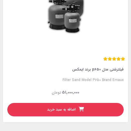
فیلترشنی مدل p650 برند ایمکس
Filter Sand Model P650 Brand Emaux
51,000,000
تومان
اضافه به سبد خرید