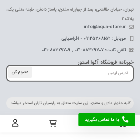
تهران، خیابان طالقانی، بعد از چهارراه مفتح، پاساژ دانش، طبقه منفی یک،
پلاک 2
info@aqua-store.ir
موبایل: 09125368152 - افراسیابی
تلفن ثابت: 88329707-021 , 88329709-021
خبرنامه فروشگاه آکوا استور
عضوم کن
کلیه حقوق مادی و معنوی این سایت متعلق به پارسیان تابان استخر میباشد.
با ما تماس بگیرید