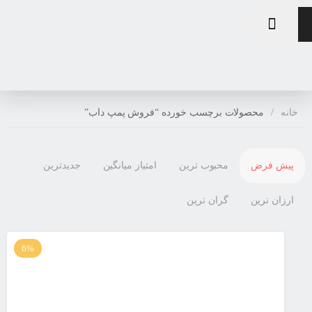
خانه
محصولات برچسب خورده “فروش پمپ داب”
پیش فرض
محبوب ترین
امتیاز میانگین
جدیدترین
ارزان ترین
گران ترین
6%