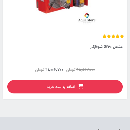
مشعل G260 شوفاژکار
41,006,700
45,563,000
تومان
تومان
اضافه به سبد خرید