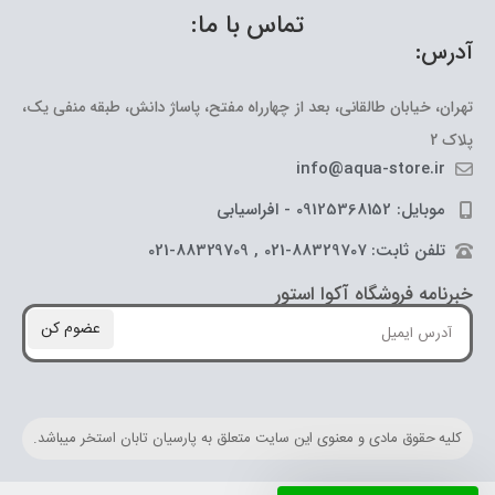
تماس با ما:
آدرس:
تهران، خیابان طالقانی، بعد از چهارراه مفتح، پاساژ دانش، طبقه منفی یک،
پلاک 2
info@aqua-store.ir
موبایل: 09125368152 - افراسیابی
تلفن ثابت: 88329707-021 , 88329709-021
خبرنامه فروشگاه آکوا استور
عضوم کن
کلیه حقوق مادی و معنوی این سایت متعلق به پارسیان تابان استخر میباشد.