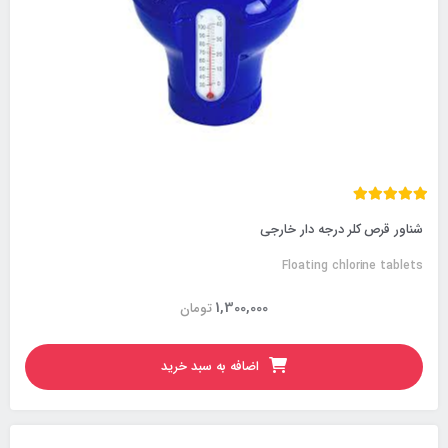
شناور قرص کلر درجه دار خارجی
Floating chlorine tablets
1,300,000
تومان
اضافه به سبد خرید