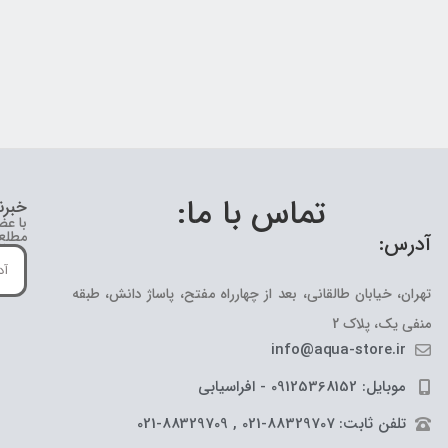
تماس با ما:
خبرن
با عض
مطلع 
آدرس:
تهران، خیابان طالقانی، بعد از چهارراه مفتح، پاساژ دانش، طبقه
منفی یک، پلاک 2
info@aqua-store.ir
موبایل: 09125368152 - افراسیابی
تلفن ثابت: 88329707-021 , 88329709-021