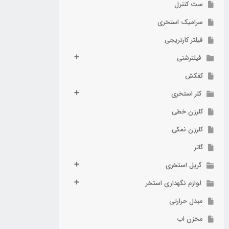
ست کنترل
سرامیک استخری
فیلتر کارتریجی
فیلترشنی
کفکش
کلر استخری
کلرزن خطی
کلرزن نمکی
گاتر
گریل استخری
لوازم نگهداری استخر
مبدل حرارتی
مخزن اب