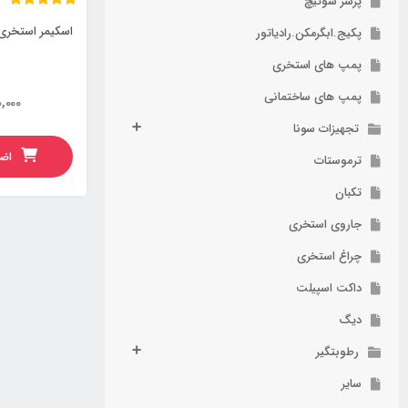
پرشر سوئیچ
اسکیمر استخری
پکیج.ابگرمکن.رادیاتور
پمپ های استخری
پمپ های ساختمانی
,000
تجهیزات سونا
اضا
ترموستات
تکبان
جاروی استخری
چراغ استخری
داکت اسپیلت
دیگ
رطوبتگیر
سایر