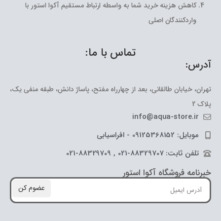
کاهش هزینه خرید شما به واسطه ارتباط مستقیم آکوا استور با
واردکنندگان اصلی
تماس با ما:
آدرس:
تهران، خیابان طالقانی، بعد از چهارراه مفتح، پاساژ دانش، طبقه منفی یک،
پلاک 2
info@aqua-store.ir
موبایل: 09125368152 - افراسیابی
تلفن ثابت: 88329707-021 , 88329709-021
خبرنامه فروشگاه آکوا استور
عضوم کن