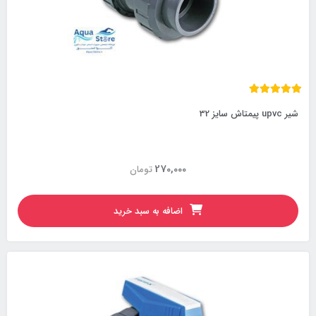
شیر upvc پیمتاش سایز 32
270,000
تومان
اضافه به سبد خرید