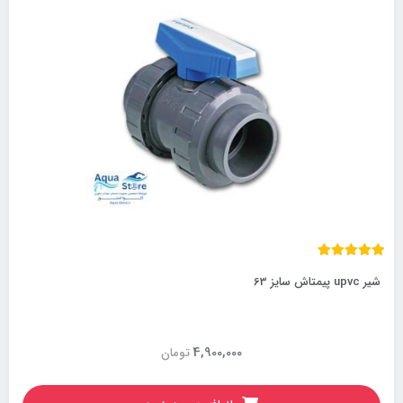
شیر upvc پیمتاش سایز 63
4,900,000
تومان