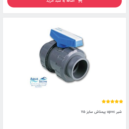
اضافه به سبد خرید
شیر upvc پیمتاش سایز 75