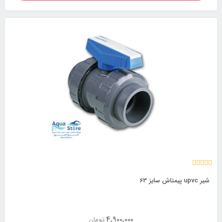
شیر upvc پیمتاش سایز 63
4,900,000
تومان