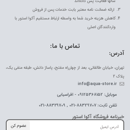
سالها فعالیت پس داده‌اند
ارائه ضمانت نامه معتبر بابت خدمات پس از فروش
کاهش هزینه خرید شما به واسطه ارتباط مستقیم آکوا استور با
واردکنندگان اصلی
تماس با ما:
آدرس:
تهران، خیابان طالقانی، بعد از چهارراه مفتح، پاساژ دانش، طبقه منفی یک،
پلاک 2
info@aqua-store.ir
موبایل: 09125368152 - افراسیابی
تلفن ثابت: 88329707-021 , 88329709-021
خبرنامه فروشگاه آکوا استور
عضوم کن