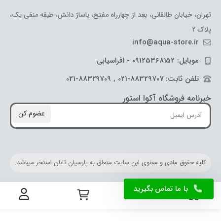
تهران، خیابان طالقانی، بعد از چهارراه مفتح، پاساژ دانش، طبقه منفی یک،
پلاک 2
info@aqua-store.ir
موبایل: 09125368152 - افراسیابی
تلفن ثابت: 88329707-021 , 88329709-021
خبرنامه فروشگاه آکوا استور
عضوم کن
کلیه حقوق مادی و معنوی این سایت متعلق به پارسیان تابان استخر میباشد.
با ما تماس بگیرید