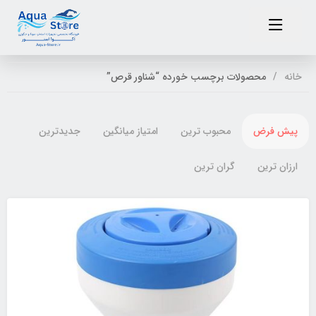
خانه
محصولات برچسب خورده “شناور قرص”
پیش فرض
محبوب ترین
امتیاز میانگین
جدیدترین
ارزان ترین
گران ترین