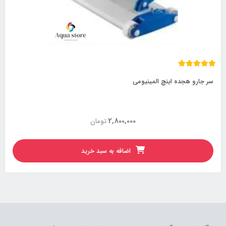
سر جارو هجده اینچ المینیومی
2,800,000
تومان
اضافه به سبد خرید