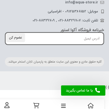
info@aqua-store.ir
موبایل: 09125368152 - افراسیابی
تلفن ثابت: 88329707-021 , 88329709-021
خبرنامه فروشگاه آکوا استور
عضوم کن
کلیه حقوق مادی و معنوی این سایت متعلق به پارسیان تابان استخر میباشد.
} } } } } } 
با ما تماس بگیرید