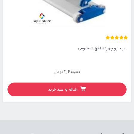
سر جارو چهارده اینچ المینیومی
2,400,000
تومان
اضافه به سبد خرید