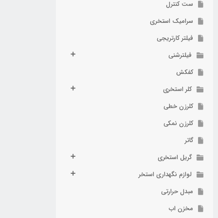
ست کنترل
سرامیک استخری
فیلتر کارتریجی
فیلترشنی
کفکش
کلر استخری
کلرزن خطی
کلرزن نمکی
گاتر
گریل استخری
لوازم نگهداری استخر
مبدل حرارتی
مخزن اب