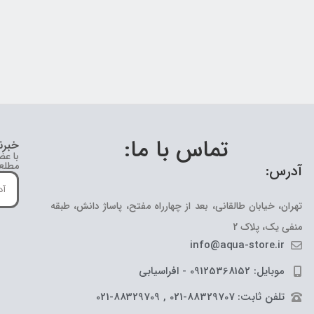
تماس با ما:
خبرن
با عض
مطلع 
آدرس:
تهران، خیابان طالقانی، بعد از چهارراه مفتح، پاساژ دانش، طبقه
منفی یک، پلاک 2
info@aqua-store.ir
موبایل: 09125368152 - افراسیابی
تلفن ثابت: 88329707-021 , 88329709-021