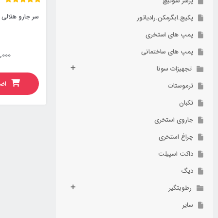
پرشر سوئیچ
سر جارو هلالی
پکیج.ابگرمکن.رادیاتور
پمپ های استخری
پمپ های ساختمانی
,000
تجهیزات سونا
اضا
ترموستات
تکبان
جاروی استخری
چراغ استخری
داکت اسپیلت
دیگ
رطوبتگیر
سایر