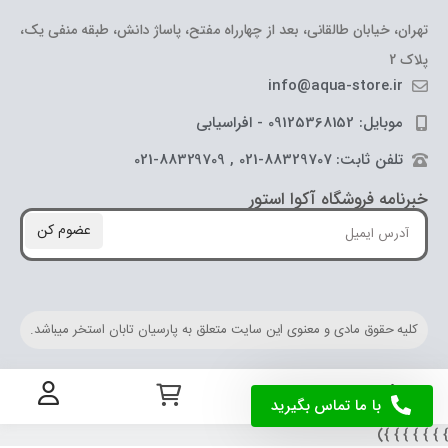
تهران، خیابان طالقانی، بعد از چهارراه مفتح، پاساژ دانش، طبقه منفی یک،
پلاک 2
info@aqua-store.ir
موبایل: 09125368152 - افراسیابی
تلفن ثابت: 88329707-021 , 88329709-021
خبرنامه فروشگاه آکوا استور
عضوم کن
کلیه حقوق مادی و معنوی این سایت متعلق به پارسیان تابان استخر میباشد.
با ما تماس بگیرید
} } } } } } 