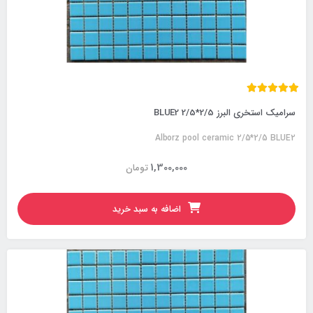
سرامیک استخری البرز 2/5*2/5 BLUE2
Alborz pool ceramic 2/5*2/5 BLUE2
1,300,000
تومان
اضافه به سبد خرید