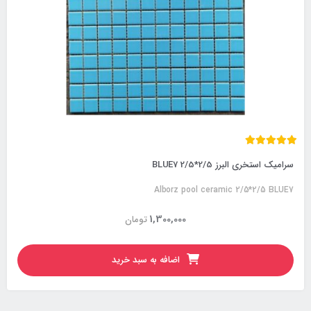
سرامیک استخری البرز 2/5*2/5 BLUE7
Alborz pool ceramic 2/5*2/5 BLUE7
1,300,000
تومان
اضافه به سبد خرید